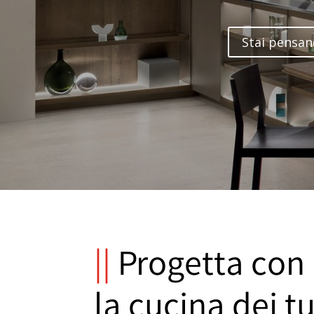
Stai pensan
||
Progetta con 
la cucina dei t