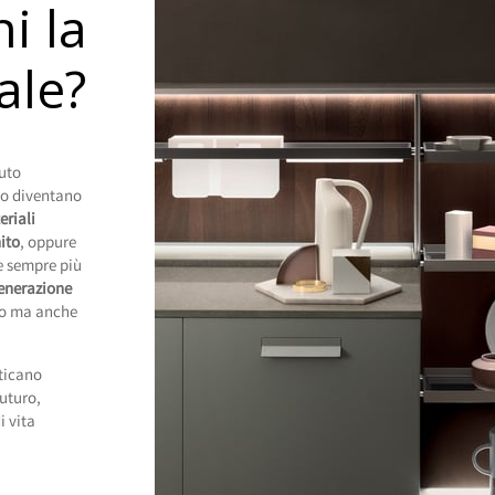
i la
ale?
luto
sto diventano
eriali
ito
, oppure
e sempre più
generazione
ico ma anche
ticano
uturo,
i vita