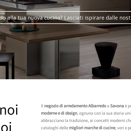
do alla tua nuova cucina? Lasciati ispirare dalle nos
noi
Il
negozio di arredamento Albarredo
a
Savona
è p
moderne e di design
, ognuna con la sua storia uni
abbracciano la tradizione, ai concetti moderni ch
uoi
cataloghi delle
migliori marche di cucine
, veri e 