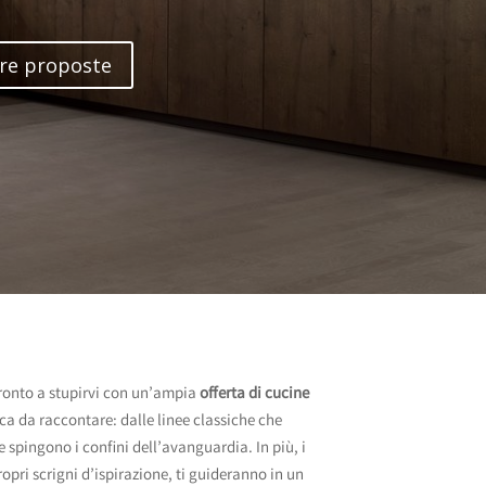
tre proposte
ronto a stupirvi con un’ampia
offerta di
cucine
ca da raccontare: dalle linee classiche che
e spingono i confini dell’avanguardia. In più,
i
propri scrigni d’ispirazione, ti guideranno in un