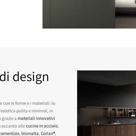
di design
e con le forme e i materiali: lo
’estetica pulita e minimal, in
a grazie a
materiali innovativi
e accanto alle
cucine in acciaio
,
 cementizie
,
biomalta
,
Corian®
,