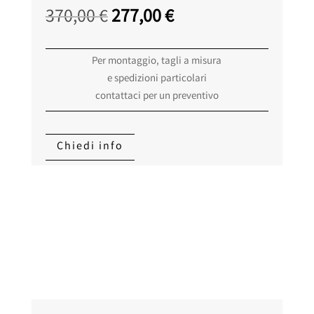
CRISTALLO
Il
Il
370,00
€
277,00
€
quantità
prezzo
prezzo
originale
attuale
Per montaggio, tagli a misura
era:
è:
e spedizioni particolari
370,00 €.
277,00 €.
contattaci per un preventivo
Chiedi info