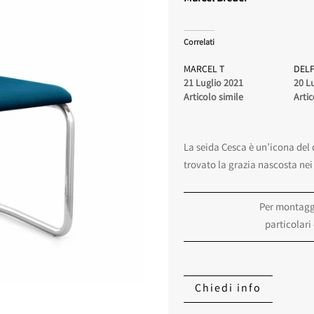
Correlati
MARCEL T
DELF
21 Luglio 2021
20 L
Articolo simile
Artic
La seida Cesca è un’icona del 
trovato la grazia nascosta nei 
Per montaggi
particolari
Chiedi info