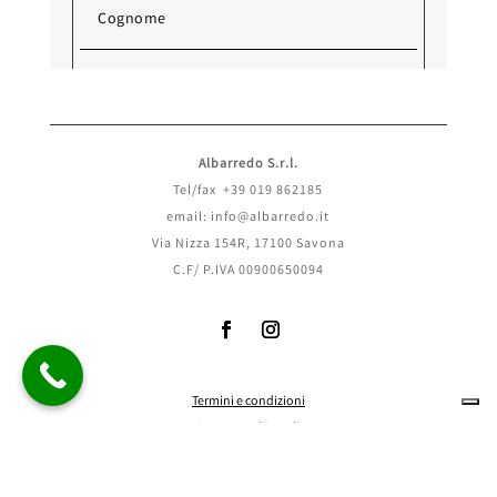
Albarredo S.r.l.
Tel/fax +39 019 862185
email: info@albarredo.it
Via Nizza 154R, 17100 Savona
C.F/ P.IVA 00900650094
Termini e condizioni
Invia
Privacy
e
cookie policy
Rimborsi e Reso
Politiche di spedizione