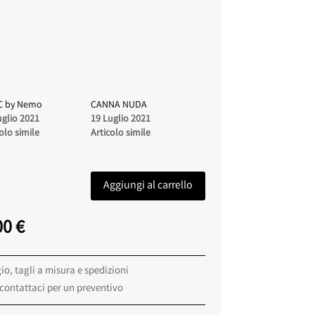
C by Nemo
CANNA NUDA
uglio 2021
19 Luglio 2021
olo simile
Articolo simile
Aggiungi al carrello
Il
00
€
prezzo
le
attuale
o, tagli a misura e spedizioni
è:
 contattaci per un preventivo
0 €.
1.467,00 €.