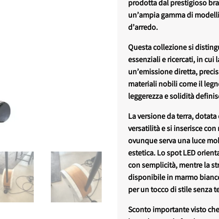
prodotta dal prestigioso bra
un’ampia gamma di modelli e
d’arredo.
Questa collezione si disting
essenziali e ricercati, in cui
un’emissione diretta, precisa
materiali nobili come il legn
leggerezza e solidità definis
La versione da terra, dotata 
versatilità e si inserisce co
ovunque serva una luce mob
estetica. Lo spot LED orient
con semplicità, mentre la str
disponibile in marmo bianco
per un tocco di stile senza 
Sconto importante visto che