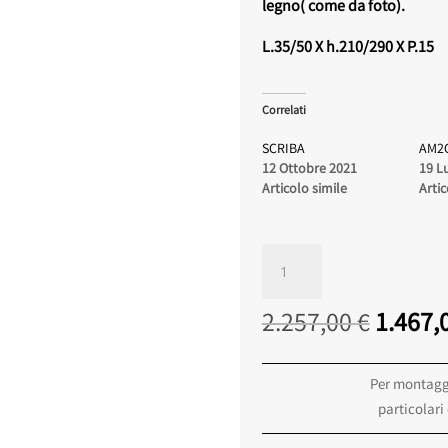
legno( come da foto).
L.35/50 X h.210/290 X P.15
Correlati
SCRIBA
AM2
12 Ottobre 2021
19 L
Articolo simile
Artic
LAMPADA
DA
TERRA
Il
2.257,00
€
1.467,
CHIOCCIOLA
prezzo
11
origina
LUMEN
Per montaggi
era:
CENTER
particolari
2.257,0
quantità