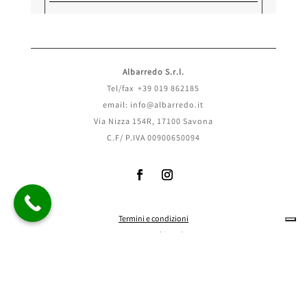
Albarredo S.r.l.
Tel/fax +39 019 862185
email: info@albarredo.it
Via Nizza 154R, 17100 Savona
C.F/ P.IVA 00900650094
Termini e condizioni
Invia
Privacy
e
cookie policy
Rimborsi e Reso
Politiche di spedizione