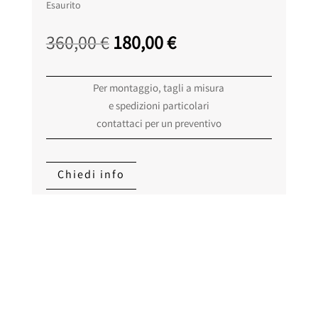
Esaurito
Il
Il
360,00
€
180,00
€
prezzo
prezzo
originale
attuale
Per montaggio, tagli a misura
era:
è:
e spedizioni particolari
360,00 €.
180,00 €.
contattaci per un preventivo
Chiedi info