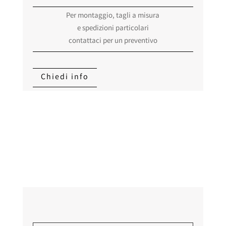
quantità
originale
attuale
Per montaggio, tagli a misura
era:
è:
e spedizioni particolari
242,00 €.
193,00 €.
contattaci per un preventivo
Chiedi info