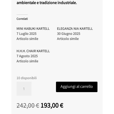
ambientale e tradizione industriale.
Correlati
MINI KABUKI KARTELL
ELEGANZA NIA KARTELL
7 Luglio 2025
30 Giugno 2025
Articolo simile
Articolo simile
H.H.H. CHAIR KARTELL
7 Agosto 2025
Articolo simile
10 disponibili
A.I.
Aggiungi al carrello
CHAIR
KARTELL
colore
Il
Il
242,00
€
193,00
€
bianco
prezzo
prezzo