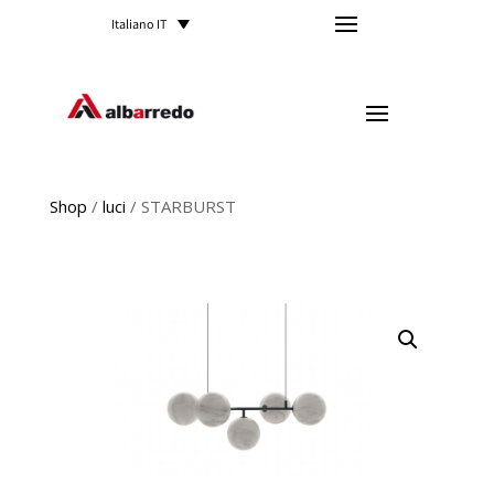
Italiano IT
Shop
/
luci
/ STARBURST