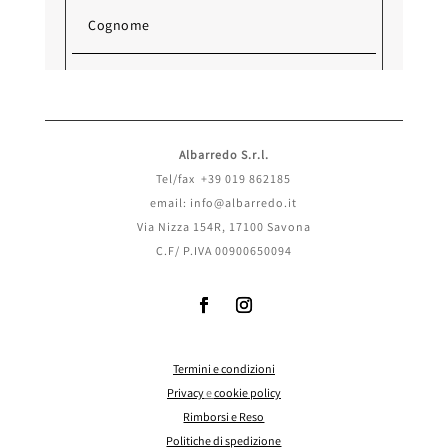
Albarredo S.r.l.
Tel/fax +39 019 862185
email: info@albarredo.it
Via Nizza 154R, 17100 Savona
C.F/ P.IVA 00900650094
Termini e condizioni
Invia
Privacy
e
cookie policy
Rimborsi e Reso
Politiche di spedizione