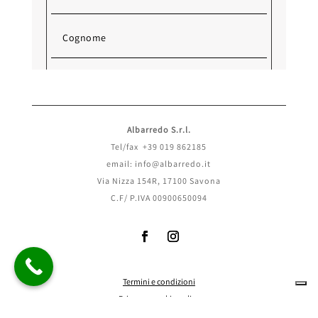
Albarredo S.r.l.
Tel/fax +39 019 862185
email: info@albarredo.it
Via Nizza 154R, 17100 Savona
C.F/ P.IVA 00900650094
Termini e condizioni
Invia
Privacy
e
cookie policy
Rimborsi e Reso